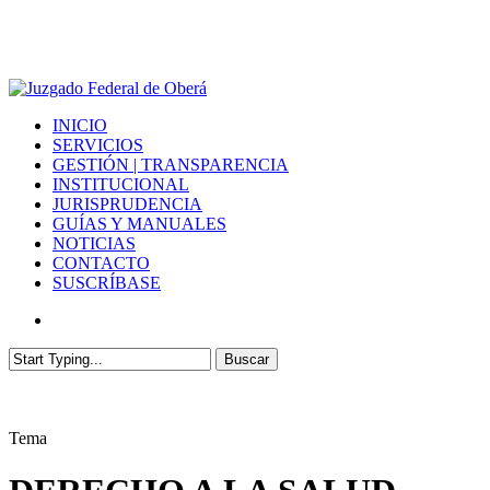
Skip
to
main
content
Menu
INICIO
SERVICIOS
GESTIÓN | TRANSPARENCIA
INSTITUCIONAL
JURISPRUDENCIA
GUÍAS Y MANUALES
NOTICIAS
CONTACTO
SUSCRÍBASE
twitter
instagram
phone
email
Buscar
Close
Search
Tema