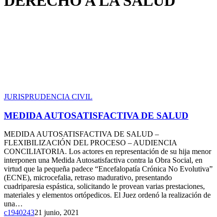
DERECHO A LA SALUD
MEDIDA
JURISPRUDENCIA CIVIL
AUTOSATISFACTIVA
DE
MEDIDA AUTOSATISFACTIVA DE SALUD
SALUD
MEDIDA AUTOSATISFACTIVA DE SALUD –
FLEXIBILIZACIÓN DEL PROCESO – AUDIENCIA
CONCILIATORIA. Los actores en representación de su hija menor
interponen una Medida Autosatisfactiva contra la Obra Social, en
virtud que la pequeña padece “Encefalopatía Crónica No Evolutiva”
(ECNE), microcefalia, retraso madurativo, presentando
cuadriparesia espástica, solicitando le provean varias prestaciones,
materiales y elementos ortópedicos. El Juez ordenó la realización de
una…
c1940243
21 junio, 2021